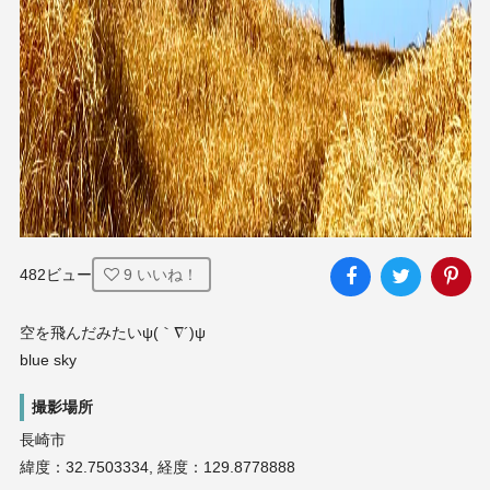
482ビュー
9
いいね！
空を飛んだみたいψ(｀∇´)ψ

blue sky
撮影場所
長崎市
緯度：32.7503334, 経度：129.8778888