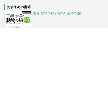
おすすめの書籍
世界 動物の旅 (地球新発見の旅)
絶景
エリア別絶
絶景ランキ
絶景ハンタ
景
ング
ー
事典
日本
総合
絶景ハンター
北米
日本
とは？
絶景事典につ