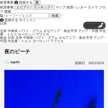
絶景事典
投稿する
絶景事典
エリア
ランキング
マップ
絶景ハンター
カメラ
ブロ
グ
検索
検索
投稿する
サインイン
日本
都道府県
北米
中南米
ハワイ・グアム
オセアニア・南太平洋
アジア・中国
中近
東・トルコ
ヨーロッパ
アフリカ
総合
日本
北米
中南米
ハワイ・グアム
オセアニア・南太平洋
アジア・
中国
中近東・トルコ
ヨーロッパ
アフリカ
夜のビーチ
tapiki
投稿日
2021/3/24