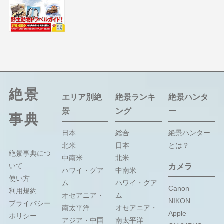
絶景
エリア別絶
絶景ランキ
絶景ハンタ
景
ング
ー
事典
日本
総合
絶景ハンター
北米
日本
とは？
絶景事典につ
中南米
北米
いて
カメラ
ハワイ・グア
中南米
使い方
ム
ハワイ・グア
Canon
利用規約
オセアニア・
ム
NIKON
プライバシー
南太平洋
オセアニア・
Apple
ポリシー
アジア・中国
南太平洋