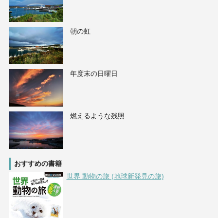
朝の虹
年度末の日曜日
燃えるような残照
おすすめの書籍
世界 動物の旅 (地球新発見の旅)