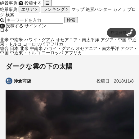
絶景事典
投稿する
絶景事典
エリア
ランキング
マップ
絶景ハンター
カメラ
ブロ
グ
検索
検索
投稿する
サインイン
日本
都道府県
北米
中南米
ハワイ・グアム
オセアニア・南太平洋
アジア・中国
中近
東・トルコ
ヨーロッパ
アフリカ
総合
日本
北米
中南米
ハワイ・グアム
オセアニア・南太平洋
アジア・
中国
中近東・トルコ
ヨーロッパ
アフリカ
ダークな雲の下の太陽
投稿日
2018/11/8
沖倉商店