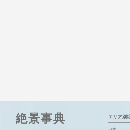
絶景事典
エリア別
日本