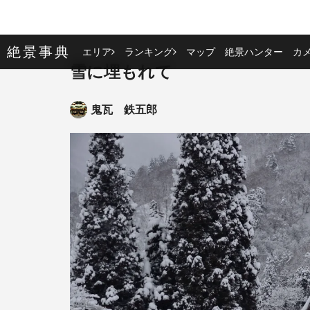
絶景事典
エリア
ランキング
マップ
絶景ハンター
カ
雪に埋もれて
鬼瓦 鉄五郎