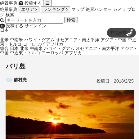
絶景事典
投稿する
絶景事典
エリア
ランキング
マップ
絶景ハンター
カメラ
ブロ
グ
検索
検索
投稿する
サインイン
日本
都道府県
北米
中南米
ハワイ・グアム
オセアニア・南太平洋
アジア・中国
中近
東・トルコ
ヨーロッパ
アフリカ
総合
日本
北米
中南米
ハワイ・グアム
オセアニア・南太平洋
アジア・
中国
中近東・トルコ
ヨーロッパ
アフリカ
バリ島
前村亮
投稿日
2018/2/25