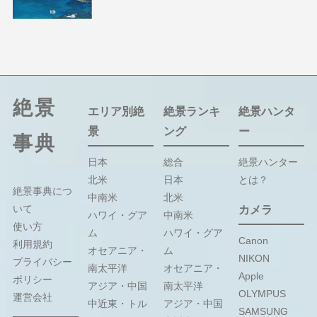
絶景
エリア別絶
絶景ランキ
絶景ハンタ
景
ング
ー
事典
日本
総合
絶景ハンター
北米
日本
とは？
絶景事典につ
中南米
北米
いて
カメラ
ハワイ・グア
中南米
使い方
ム
ハワイ・グア
Canon
利用規約
オセアニア・
ム
NIKON
プライバシー
南太平洋
オセアニア・
Apple
ポリシー
アジア・中国
南太平洋
OLYMPUS
運営会社
中近東・トル
アジア・中国
SAMSUNG