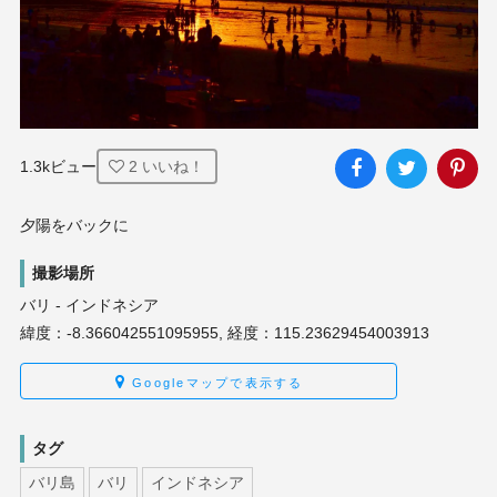
1.3kビュー
2
いいね！
夕陽をバックに
撮影場所
バリ - インドネシア
緯度：-8.366042551095955, 経度：115.23629454003913
Googleマップで表示する
タグ
バリ島
バリ
インドネシア