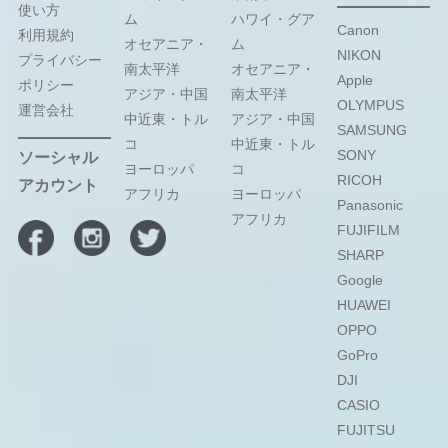
使い方
ム
ハワイ・グア
Canon
利用規約
オセアニア・
ム
NIKON
プライバシー
南太平洋
オセアニア・
Apple
ポリシー
アジア・中国
南太平洋
OLYMPUS
運営会社
中近東・トル
アジア・中国
SAMSUNG
コ
中近東・トル
SONY
ソーシャル
ヨーロッパ
コ
RICOH
アカウント
アフリカ
ヨーロッパ
Panasonic
アフリカ
FUJIFILM
SHARP
Google
HUAWEI
OPPO
GoPro
DJI
CASIO
FUJITSU