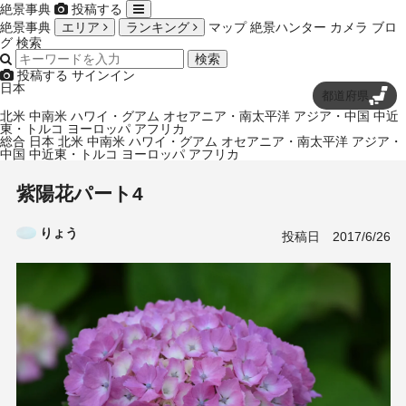
絶景事典
投稿する
絶景事典
エリア
ランキング
マップ
絶景ハンター
カメラ
ブロ
グ
検索
検索
投稿する
サインイン
日本
都道府県
北米
中南米
ハワイ・グアム
オセアニア・南太平洋
アジア・中国
中近
東・トルコ
ヨーロッパ
アフリカ
総合
日本
北米
中南米
ハワイ・グアム
オセアニア・南太平洋
アジア・
中国
中近東・トルコ
ヨーロッパ
アフリカ
紫陽花パート4
りょう
投稿日
2017/6/26