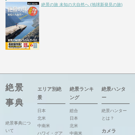
絶景の旅 未知の大自然へ (地球新発見の旅)
絶景
エリア別絶
絶景ランキ
絶景ハンタ
景
ング
ー
事典
日本
総合
絶景ハンター
北米
日本
とは？
絶景事典につ
中南米
北米
いて
カメラ
ハワイ・グア
中南米