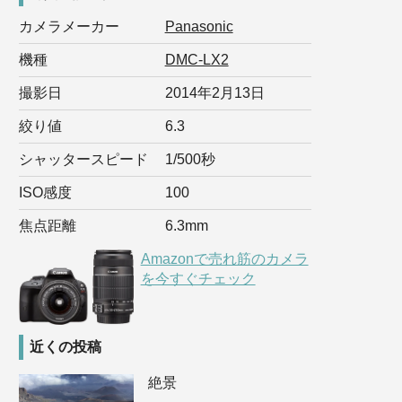
カメラメーカー
Panasonic
機種
DMC-LX2
撮影日
2014年2月13日
絞り値
6.3
シャッタースピード
1/500秒
ISO感度
100
焦点距離
6.3mm
Amazonで売れ筋のカメラ
を今すぐチェック
近くの投稿
絶景