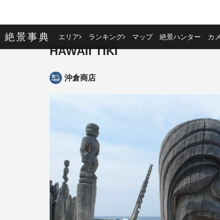
絶景事典
エリア
ランキング
マップ
絶景ハンター
カ
HAWAII TIKI
沖倉商店