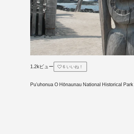
1.2kビュー
6
いいね！
Pu'uhonua O Hōnaunau National Historical Park