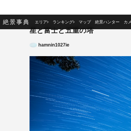
絶景事典
エリア
ランキング
マップ
絶景ハンター
カ
星と富士と五重の塔
hamnin1027ie