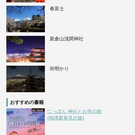
春富士
新倉山浅間神社
街明かり
おすすめの書籍
にっぽん 神社とお寺の旅
(地球新発見の旅)