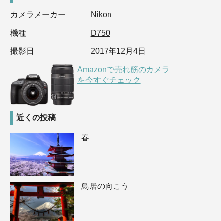
カメラメーカー
Nikon
機種
D750
撮影日
2017年12月4日
Amazonで売れ筋のカメラ
を今すぐチェック
近くの投稿
春
鳥居の向こう