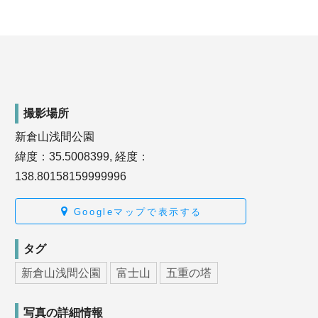
撮影場所
新倉山浅間公園
緯度：35.5008399, 経度：
138.80158159999996
Googleマップで表示する
タグ
新倉山浅間公園
富士山
五重の塔
写真の詳細情報