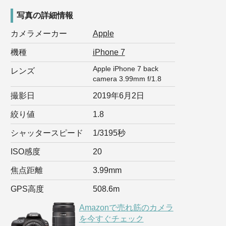
写真の詳細情報
カメラメーカー
Apple
機種
iPhone 7
Apple iPhone 7 back
レンズ
camera 3.99mm f/1.8
撮影日
2019年6月2日
絞り値
1.8
シャッタースピード
1/3195秒
ISO感度
20
焦点距離
3.99mm
GPS高度
508.6m
Amazonで売れ筋のカメラ
を今すぐチェック