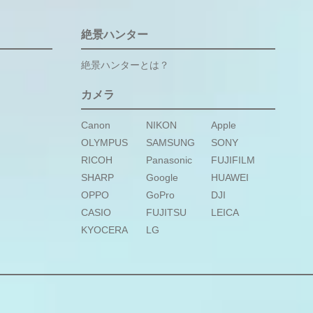
絶景ハンター
絶景ハンターとは？
カメラ
Canon
NIKON
Apple
OLYMPUS
SAMSUNG
SONY
RICOH
Panasonic
FUJIFILM
SHARP
Google
HUAWEI
OPPO
GoPro
DJI
CASIO
FUJITSU
LEICA
KYOCERA
LG