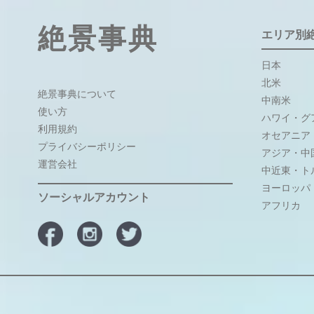
絶景事典
エリア別
日本
北米
絶景事典について
中南米
使い方
ハワイ・グ
利用規約
オセアニア
プライバシーポリシー
アジア・中
運営会社
中近東・ト
ヨーロッパ
ソーシャルアカウント
アフリカ