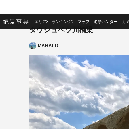
絶景事典
エリア
ランキング
マップ
絶景ハンター
カ
タウシュベツ川橋梁
MAHALO