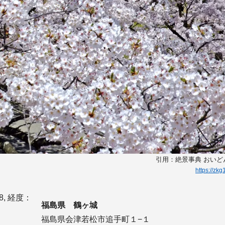
引用：絶景事典 おい
https://zk
8, 経度：
福島県 鶴ヶ城
福島県会津若松市追手町１−１