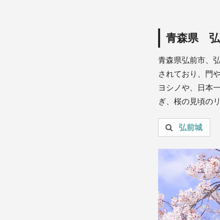
青森県 弘
青森県弘前市、
されており、門や
ヨシノや、日本一
ぎ、桜の見頃の
投稿を検索：
弘前城