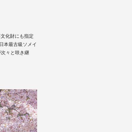
要文化財にも指定
の日本最古級ソメイ
が次々と咲き継