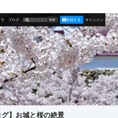
メラ
ブログ
投稿する
サインイン
検索
ログ】お城と桜の絶景