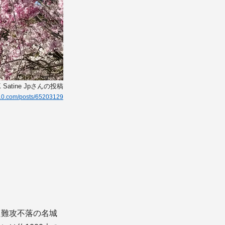
Satine Jpさんの投稿
g10.com/posts/65203129
た難攻不落の名城