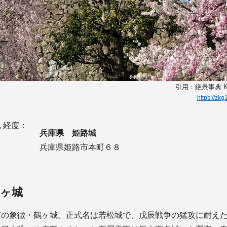
引用：絶景事典 K 
https://zk
9, 経度：
兵庫県 姫路城
兵庫県姫路市本町６８
鶴ヶ城
市の象徴・鶴ヶ城。正式名は若松城で、戊辰戦争の猛攻に耐え