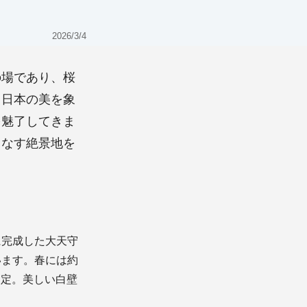
2026/3/4
の場であり、桜
、日本の美を象
を魅了してきま
りなす絶景地を
に完成した大天守
います。春には約
選定。美しい白壁