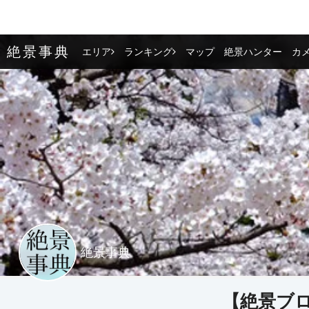
絶景事典
エリア
ランキング
マップ
絶景ハンター
カ
絶景事典
【絶景ブ