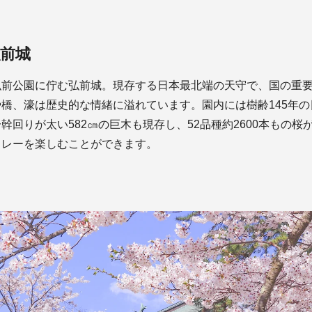
前城
弘前公園に佇む弘前城。現存する日本最北端の天守で、国の重
橋、濠は歴史的な情緒に溢れています。園内には樹齢145年
幹回りが太い582㎝の巨木も現存し、52品種約2600本もの桜
リレーを楽しむことができます。