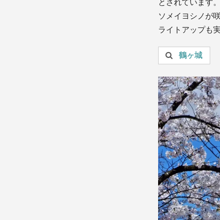
とされています。
ソメイヨシノが咲
ライトアップも
投稿を検索：
鶴ヶ城