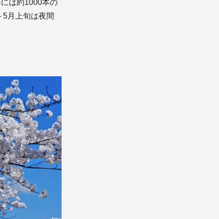
は約1000本の
～5月上旬は夜間