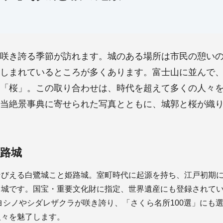
咲き誇る季節が訪れます。城のある場所は市民の憩い
しまれているところが多くあります。富士山に並んで
「桜」。この取り合わせは、時代を超えて多くの人々
当絶景事典に寄せられた写真とともに、城郭と桜が織
路城
そびえる白鷺城こと姫路城。室町時代に起源を持ち、江戸初期
名城です。国宝・重要文化財に指定、世界遺産にも登録されて
イヨシノやシダレザクラが咲き誇り、「さくら名所100選」にも
人々を魅了します。