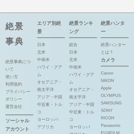
エリア別絶
絶景ランキ
絶景ハンタ
絶景
景
ング
ー
事典
日本
総合
絶景ハンター
北米
日本
とは？
中南米
北米
カメラ
絶景事典につ
ハワイ・グア
中南米
いて
Canon
ム
ハワイ・グア
使い方
NIKON
オセアニア・
ム
利用規約
Apple
南太平洋
オセアニア・
プライバシー
OLYMPUS
アジア・中国
南太平洋
ポリシー
SAMSUNG
中近東・トル
アジア・中国
運営会社
SONY
コ
中近東・トル
RICOH
ヨーロッパ
コ
ソーシャル
Panasonic
アフリカ
ヨーロッパ
アカウント
FUJIFILM