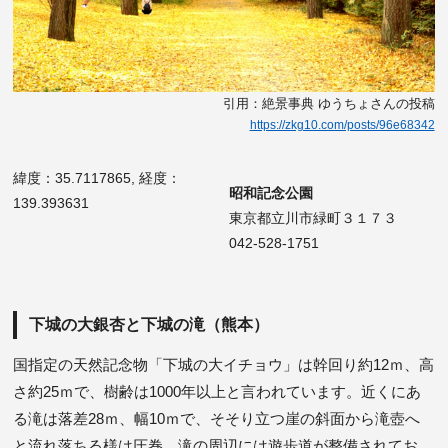
引用：絶景事典 ゆうちょさんの投稿
https://zkg10.com/posts/96e68342
緯度：35.7117865, 経度：
昭和記念公園
139.393631
東京都立川市緑町３１７３
042-528-1751
下城の大銀杏と下城の滝（熊本）
国指定の天然記念物「下城の大イチョウ」は幹回り約12ｍ、高
さ約25ｍで、樹齢は1000年以上と言われています。近くにあ
る滝は落差28ｍ、幅10ｍで、そそり立つ崖の斜面から滝壺へ
と流れ落ちる様は圧巻。滝の周辺には遊歩道が整備されてお