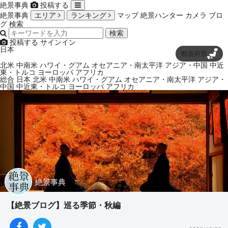
絶景事典
投稿する
絶景事典
エリア
ランキング
マップ
絶景ハンター
カメラ
ブロ
グ
検索
検索
投稿する
サインイン
日本
都道府県
北米
中南米
ハワイ・グアム
オセアニア・南太平洋
アジア・中国
中近
東・トルコ
ヨーロッパ
アフリカ
総合
日本
北米
中南米
ハワイ・グアム
オセアニア・南太平洋
アジア・
中国
中近東・トルコ
ヨーロッパ
アフリカ
絶景事典
【絶景ブログ】巡る季節・秋編