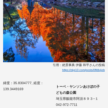
引用：絶景事典 伊藤 和平さんの投稿
https://zkg10.com/posts/0ffdb4eb
緯度：35.8304777, 経度：
トーベ・ヤンソンあけぼの子
139.3449169
どもの森公園
埼玉県飯能市阿須８９３−１
042-972-7711