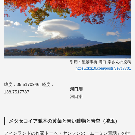
引用：絶景事典 溝口 崇さんの投稿
https://zkg10.com/posts/3e7c7731
緯度：35.5170946, 経度：
河口湖
138.7517787
河口湖
メタセコイア並木の黄葉と青い建物と青空（埼玉）
フィンランドの作家トーベ・ヤンソンの「ムーミン童話」の世