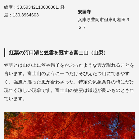
緯度：33.59342110000001, 経
安国寺
度：130.3964603
兵庫県豊岡市但東町相田３
２７
紅葉の河口湖と笠雲を冠する富士山（山梨）
笠雲とは山の上に笠や帽子をかぶったような雲が現れることを
言います。富士山のように一つだけそびえたつ山にできやす
く、強風と湿った風が合わさった、特定の気象条件の時にだけ
現れる珍しい現象です。富士山の笠雲は縁起が良いものとされ
ています。