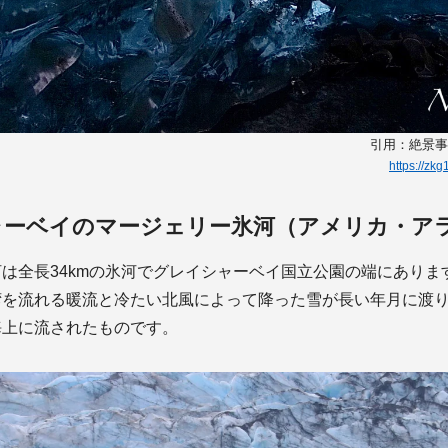
引用：絶景事典 
https://zk
ャーベイのマージェリー氷河（アメリカ・ア
は全長34kmの氷河でグレイシャーベイ国立公園の端にありま
湾を流れる暖流と冷たい北風によって降った雪が長い年月に渡
海上に流されたものです。