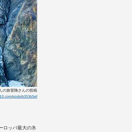
ちんの旅冒険さんの投稿
kg10.com/posts/b353b5ef
ーロッパ最大の氷