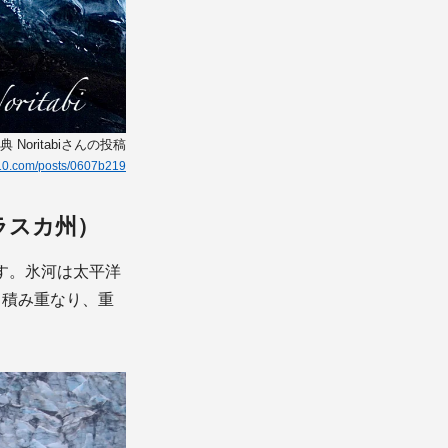
Noritabiさんの投稿
g10.com/posts/0607b219
ラスカ州）
す。氷河は太平洋
り積み重なり、重