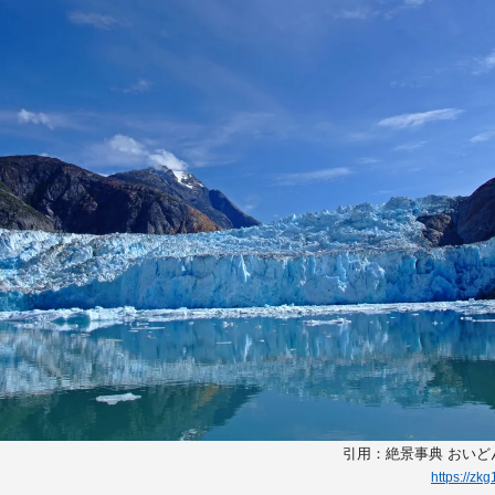
引用：絶景事典 おい
https://zk