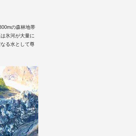
00mの森林地帯
夏は氷河が大量に
聖なる水として尊