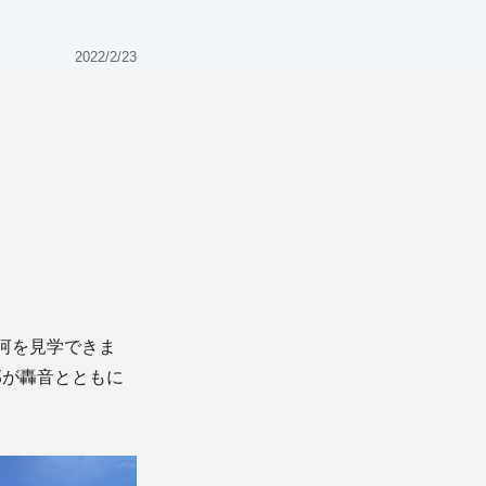
2022/2/23


）
氷河を見学できま
部が轟音とともに