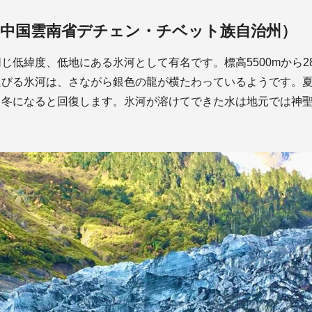
（中国雲南省デチェン・チベット族自治州）
じ低緯度、低地にある氷河として有名です。標高5500mから28
延びる氷河は、さながら銀色の龍が横たわっているようです。
、冬になると回復します。氷河が溶けてできた水は地元では神