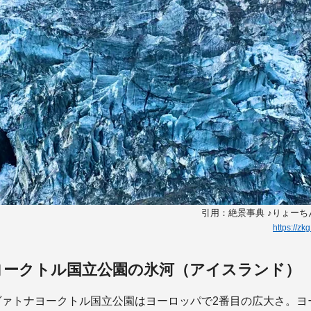
引用：絶景事典 ♪りょー
https://z
ヨークトル国立公園の氷河（アイスランド）
ヴァトナヨークトル国立公園はヨーロッパで2番目の広大さ。ヨ