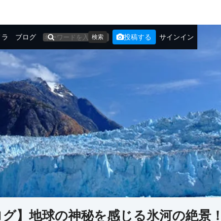
メラ
ブログ
投稿する
サインイン
検索
ログ】地球の神秘を感じる氷河の絶景